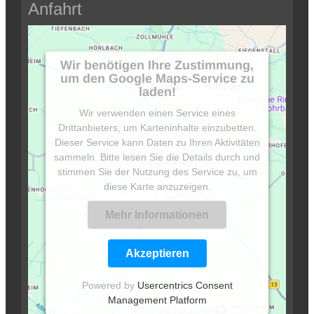
Anfahrt
Wir benötigen Ihre Zustimmung,
um den Google Maps-Service zu
laden!
Wir verwenden einen Service eines
Drittanbieters, um Karteninhalte einzubetten.
Dieser Service kann Daten zu Ihren Aktivitäten
sammeln. Bitte lesen Sie die Details durch und
stimmen Sie der Nutzung des Service zu, um
diese Karte anzuzeigen.
Mehr Informationen
Akzeptieren
Powered by
Usercentrics Consent
Management Platform